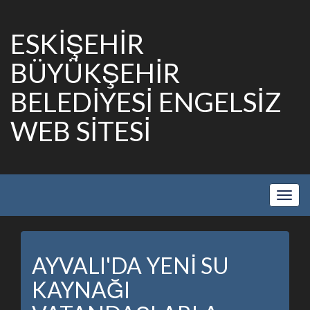
ESKİŞEHİR
BÜYÜKŞEHİR
BELEDİYESİ ENGELSİZ
WEB SİTESİ
Show
Navig
AYVALI'DA YENİ SU
KAYNAĞI