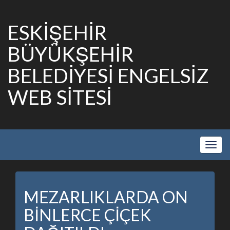
ESKİŞEHİR
BÜYÜKŞEHİR
BELEDİYESİ ENGELSİZ
WEB SİTESİ
Show
Navig
MEZARLIKLARDA ON
BİNLERCE ÇİÇEK