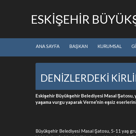
ESKİŞEHİR BÜYÜKŞ
ANA SAYFA
BAŞKAN
KURUMSAL
G
DENİZLERDEKİ KİRL
Eskişehir Büyükşehir Belediyesi Masal Şatosu, ya
yaşama vurgu yaparak Verne’nin eşsiz eserlerini 
Büyükşehir Belediyesi Masal Şatosu, 5-11 yaş grubu