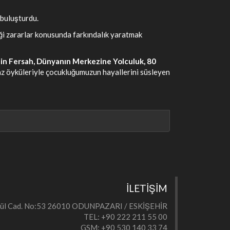
buluşturdu.
ği zararlar konusunda farkındalık yaratmak
 Bin Fersah, Dünyanın Merkezine Yolculuk, 80
lmaz öyküleriyle çocukluğumuzun hayallerini süsleyen
İLETİŞİM
eylül Cad. No:53 26010 ODUNPAZARI / ESKİŞEHİR
TEL: +90 222 211 55 00
GSM: +90 530 140 33 74