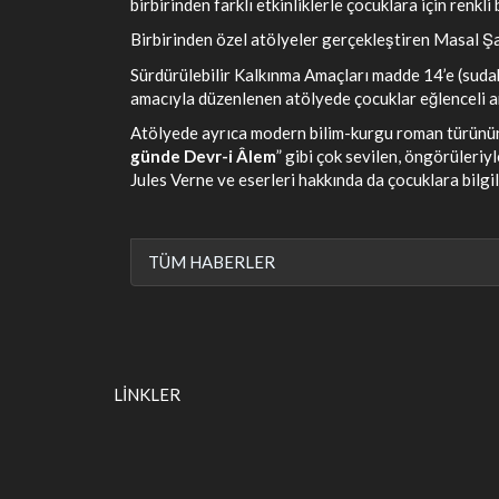
birbirinden farklı etkinliklerle çocuklara için renkli 
Birbirinden özel atölyeler gerçekleştiren Masal Şa
Sürdürülebilir Kalkınma Amaçları madde 14’e (sudak
amacıyla düzenlenen atölyede çocuklar eğlenceli a
Atölyede ayrıca modern bilim-kurgu roman türünün
günde Devr-i Âlem
” gibi çok sevilen, öngörüleriy
Jules Verne ve eserleri hakkında da çocuklara bilgil
TÜM HABERLER
LİNKLER