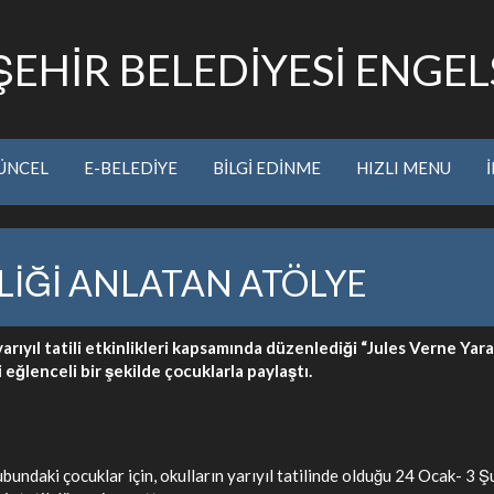
EHİR BELEDİYESİ ENGELS
ÜNCEL
E-BELEDİYE
BİLGİ EDİNME
HIZLI MENU
İLİĞİ ANLATAN ATÖLYE
rıyıl tatili etkinlikleri kapsamında düzenlediği “Jules Verne Yar
eğlenceli bir şekilde çocuklarla paylaştı.
ndaki çocuklar için, okulların yarıyıl tatilinde olduğu 24 Ocak- 3 Şu