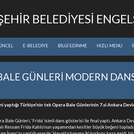
EHİR BELEDİYESİ ENGELS
ÜNCEL
E-BELEDİYE
BİLGİ EDİNME
HIZLI MENU
BALE GÜNLERİ MODERN DANS 
ğini yaptığı Türkiye’nin tek Opera Bale Günlerinin 7.si Ankara D
a Bale Günleri, ‘Frida’ isimli dans gösterisi ile final yaptı. Ankara 
ı Ressam Frida Kahlo’nun yaşamından kesitler büyük beğeni topladı.
 İnanç’ın yaptığı eserde ‘Hayatta başıma iki korkunç kaza geldi, biri