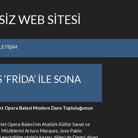
İZ WEB SİTESİ
İLETİŞİM
‘FRİDA’ İLE SONA
evlet Opera Balesi Modern Dans Topluluğunun
Devlet Opera Balesi’nin Atatürk Kültür Sanat ve
 Müziklerini Arturo Marquez, Jose Pablo
 geçirdiğim otobüs kazası, diğeri de Diego’ diyen