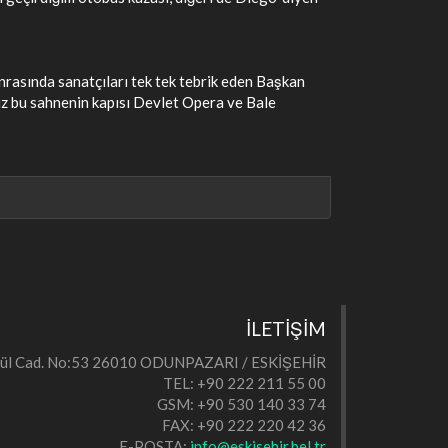
nrasında sanatçıları tek tek tebrik eden Başkan
iz bu sahnenin kapısı Devlet Opera ve Bale
İLETİŞİM
eylül Cad. No:53 26010 ODUNPAZARI / ESKİŞEHİR
TEL: +90 222 211 55 00
GSM: +90 530 140 33 74
FAX: +90 222 220 42 36
E-POSTA:
info@eskisehir.bel.tr