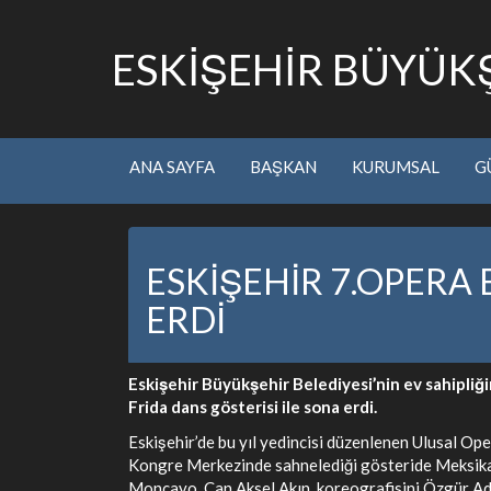
ESKİŞEHİR BÜYÜKŞ
ANA SAYFA
BAŞKAN
KURUMSAL
G
ESKİŞEHİR 7.OPERA 
ERDİ
Eskişehir Büyükşehir Belediyesi’nin ev sahipli
Frida dans gösterisi ile sona erdi.
Eskişehir’de bu yıl yedincisi düzenlenen Ulusal Oper
Kongre Merkezinde sahnelediği gösteride Meksikal
Moncayo, Can Aksel Akın, koreografisini Özgür Adam