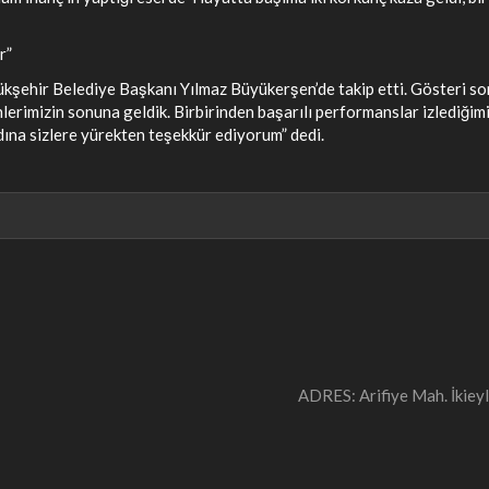
r”
kşehir Belediye Başkanı Yılmaz Büyükerşen’de takip etti. Gösteri so
erimizin sonuna geldik. Birbirinden başarılı performanslar izlediğim
dına sizlere yürekten teşekkür ediyorum” dedi.
ADRES: Arifiye Mah. İki