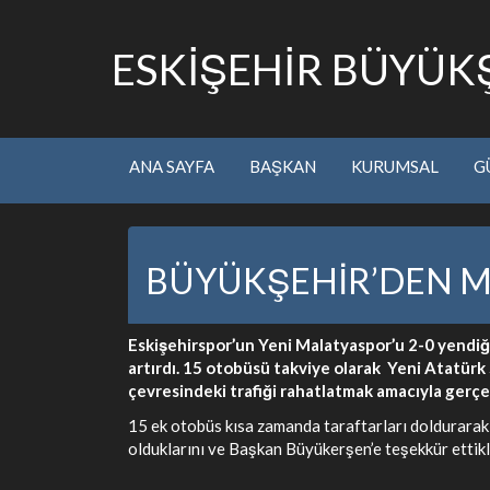
ESKİŞEHİR BÜYÜKŞ
ANA SAYFA
BAŞKAN
KURUMSAL
G
BÜYÜKŞEHİR’DEN M
Eskişehirspor’un Yeni Malatyaspor’u 2-0 yendiğ
artırdı. 15 otobüsü takviye olarak Yeni Atatür
çevresindeki trafiği rahatlatmak amacıyla gerçek
15 ek otobüs kısa zamanda taraftarları doldurarak,
olduklarını ve Başkan Büyükerşen’e teşekkür ettikler