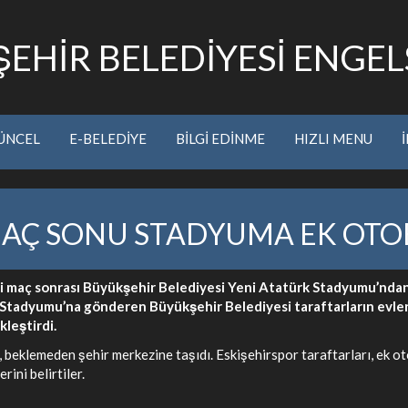
EHİR BELEDİYESİ ENGELS
ÜNCEL
E-BELEDİYE
BİLGİ EDİNME
HIZLI MENU
AÇ SONU STADYUMA EK OTOB
i maç sonrası Büyükşehir Belediyesi Yeni Atatürk Stadyumu’ndan
k Stadyumu’na gönderen Büyükşehir Belediyesi taraftarların evle
leştirdi.
 beklemeden şehir merkezine taşıdı. Eskişehirspor taraftarları, ek 
ini belirtiler.