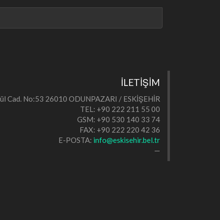
İLETİŞİM
eylül Cad. No:53 26010 ODUNPAZARI / ESKİŞEHİR
TEL: +90 222 211 55 00
GSM: +90 530 140 33 74
FAX: +90 222 220 42 36
E-POSTA:
info@eskisehir.bel.tr