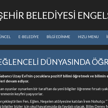
EHİR BELEDİYESİ ENGELS
ÜNCEL
E-BELEDİYE
BİLGİ EDİNME
HIZLI MENU
 EĞLENCELİ DÜNYASINDA ÖĞ
bancı Uzay Evi’nin çocuklara pozitif bilimi öğretmek ve bilimin
leri devam ediyor.
an oyunlar oynarken bir taraftan da yeni bilgiler öğrenme fırsatı yaka
renmenin keyfini yaşıyorlar.
çekleştirilen Fen, Eğlen, Neşelen atölyesine katılan İrem Nohutçu “T
 bilgiler bizler için okul hayatımızda da faydalı olacak. Bilim Deney