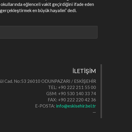
 okullarında eğlenceli vakit geçirdiğini ifade eden
 gerçekleştirmek en büyük hayalim” dedi.
İLETİŞİM
eylül Cad. No:53 26010 ODUNPAZARI / ESKİŞEHİR
TEL: +90 222 211 55 00
GSM: +90 530 140 33 74
FAX: +90 222 220 42 36
E-POSTA:
info@eskisehir.bel.tr