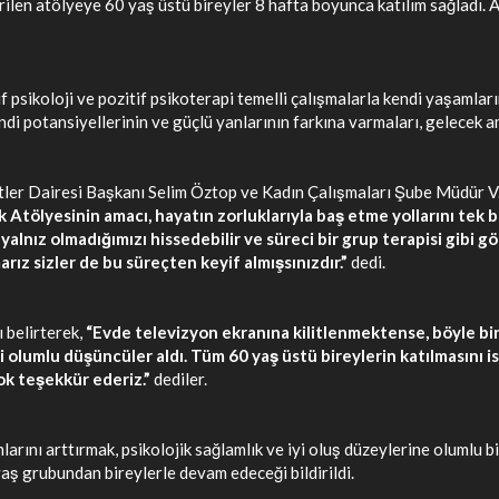
irilen atölyeye 60 yaş üstü bireyler 8 hafta boyunca katılım sağladı.
if psikoloji ve pozitif psikoterapi temelli çalışmalarla kendi yaşamla
di potansiyellerinin ve güçlü yanlarının farkına varmaları, gelecek a
ler Dairesi Başkanı Selim Öztop ve Kadın Çalışmaları Şube Müdür V. Ö
 Atölyesinin amacı, hayatın zorluklarıyla baş etme yollarını tek ba
alnız olmadığımızı hissedebilir ve süreci bir grup terapisi gibi göre
ız sizler de bu süreçten keyif almışsınızdır.”
dedi.
ı belirterek,
“Evde televizyon ekranına kilitlenmektense, böyle bi
 olumlu düşüncüler aldı. Tüm 60 yaş üstü bireylerin katılmasını 
k teşekkür ederiz.”
dediler.
larını arttırmak, psikolojik sağlamlık ve iyi oluş düzeylerine olumlu
 yaş grubundan bireylerle devam edeceği bildirildi.