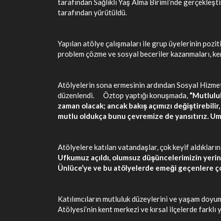
tarafından Sağlıklı Yaş Alma Birimi’nde gerçekleşt
tarafından yürütüldü.
Yapılan atölye çalışmaları ile grup üyelerinin pozit
problem çözme ve sosyal beceriler kazanmaları, ken
Atölyelerin sona ermesinin ardından Sosyal Hizmet
düzenlendi. Öztop yaptığı konuşmada,
“Mutluluk
zaman olacak; ancak bakış açımızı değiştirebilir, y
mutlu oldukça bunu çevremize de yansıtırız. Umar
Atölyelere katılan vatandaşlar, çok keyif aldıkların
Ufkumuz açıldı, olumsuz düşüncelerimizin yerini
Ünlüce’ye ve bu atölyelerde emeği geçenlere ço
Katılımcıların mutluluk düzeylerini ve yaşam doyum
Atölyesi’nin kent merkezi ve kırsal ilçelerde farklı