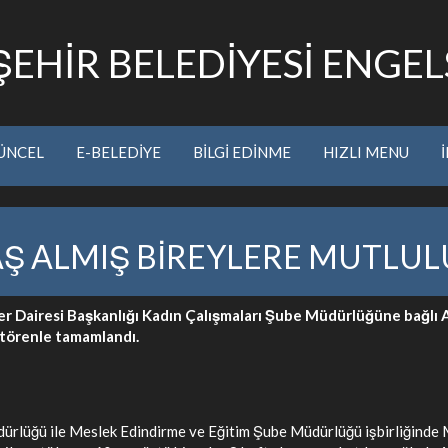
EHİR BELEDİYESİ ENGELS
ÜNCEL
E-BELEDİYE
BİLGİ EDİNME
HIZLI MENU
Ş ALMIŞ BİREYLERE MUTLULU
er Dairesi Başkanlığı Kadın Çalışmaları Şube Müdürlüğüne bağlı 
i törenle tamamlandı.
rlüğü ile Meslek Edindirme ve Eğitim Şube Müdürlüğü işbirliğinde M