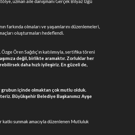
 Atölye, uzman aile danışmanı Gerçek Bilyaz İzgü
rının farkında olmaları ve yaşamlarını düzenlemeleri,
maçları oluşturmaları hedeflendi.
zge Ören Sağdıç’ın katılımıyla, sertifika töreni
şımıza değil, birlikte aramaktır. Zorluklar her
bilirsek daha hızlı iyileşiriz. En güzeli de,
r grubun içinde olmaktan çok mutlu olduk.
isteriz. Büyükşehir Belediye Başkanımız Ayşe
 bir katkı sunmak amacıyla düzenlenen Mutluluk