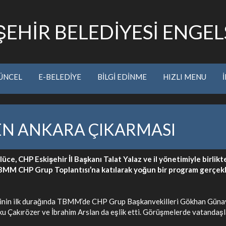
EHİR BELEDİYESİ ENGELS
ÜNCEL
E-BELEDİYE
BİLGİ EDİNME
HIZLI MENU
N ANKARA ÇIKARMASI
ce, CHP Eskişehir İl Başkanı Talat Yalaz ve il yönetimiyle birli
BMM CHP Grup Toplantısı’na katılarak yoğun bir program gerçekl
tinin ilk durağında TBMM’de CHP Grup Başkanvekilleri Gökhan Günaydı
tku Çakırözer ve İbrahim Arslan da eşlik etti. Görüşmelerde vatandaş