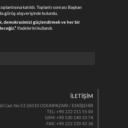
lantısına katıldı. Toplantı sonrası Başkan
nda görüş alışverişinde bulundu.
, demokrasimizi güçlendirmek ve her bir
deceğiz.”
ifadelerini kullandı.
İLETİŞİM
eylül Cad. No:53 26010 ODUNPAZARI / ESKİŞEHİR
TEL: +90 222 211 55 00
GSM: +90 530 140 33 74
FAX: +90 222 220 42 36