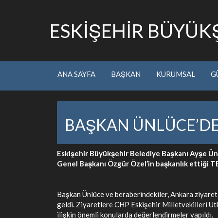
ESKİŞEHİR BÜYÜKŞ
ANA SAYFA
BAŞKAN
KURUMSAL
G
BAŞKAN ÜNLÜCE’DE
Eskişehir Büyükşehir Belediye Başkanı Ayşe Ünlü
Genel Başkanı Özgür Özel’in başkanlık ettiği T
Başkan Ünlüce ve beraberindekiler, Ankara ziyare
geldi. Ziyaretlere CHP Eskişehir Milletvekilleri U
ilişkin önemli konularda değerlendirmeler yapıldı.