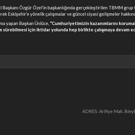
Başkanı Özgür Özel’in başkanlığında gerçekleştirilen TBMM grup top
erek Eskişehir’e yönelik çalışmalar ve güncel siyasi gelişmeler hakkı
lama yapan Başkan Ünlüce,
“Cumhuriyetimizin kazanımlarını korumak
m sürebilmesi için iktidar yolunda hep birlikte çalışmaya devam e
ADRES: Arifiye Mah. İki