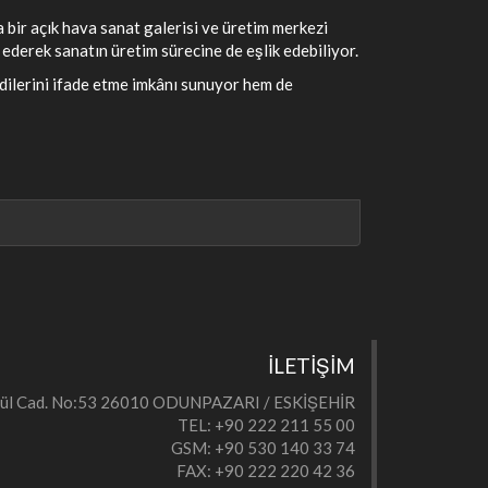
 bir açık hava sanat galerisi ve üretim merkezi
 ederek sanatın üretim sürecine de eşlik edebiliyor.
dilerini ifade etme imkânı sunuyor hem de
İLETİŞİM
eylül Cad. No:53 26010 ODUNPAZARI / ESKİŞEHİR
TEL: +90 222 211 55 00
GSM: +90 530 140 33 74
FAX: +90 222 220 42 36