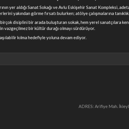
rının yer aldığı Sanat Sokağı ve Avlu Eskişehir Sanat Kompleksi, adeta
erlerini yakından görme fırsatı bulurken; atölye çalışmalarına tanıklık
rçok disiplini bir arada buluşturan sokak, hem yerel sanatçılara ken
için vazgeçilmez bir kültür durağı olmayı sürdürüyor.
ulaşılabilir kılma hedefiyle yoluna devam ediyor.
ADRES: Arifiye Mah. İki