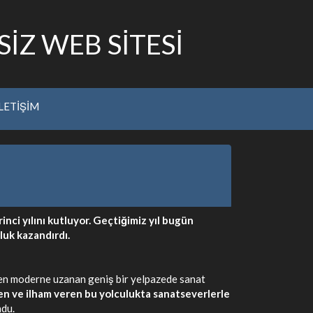
İZ WEB SİTESİ
İLETİŞİM
nci yılını kutluyor. Geçtiğimiz yıl bugün
oluk kazandırdı.
lden moderne uzanan geniş bir yelpazede sanat
en ve ilham veren bu yolculukta sanatseverlerle
ndu.