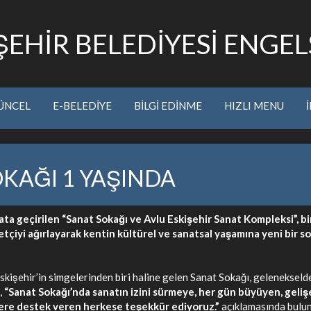
EHİR BELEDİYESİ ENGELS
ÜNCEL
E-BELEDİYE
BİLGİ EDİNME
HIZLI MENU
OKAĞI 1 YAŞINDA
a geçirilen “Sanat Sokağı ve Avlu Eskişehir Sanat Kompleksi”, biri
retçiyi ağırlayarak kentin kültürel ve sanatsal yaşamına yeni bir s
Eskişehir’in simgelerinden biri haline gelen Sanat Sokağı, gelenekse
,
“Sanat Sokağı’nda sanatın izini sürmeye, her gün büyüyen, geliş
lere destek veren herkese teşekkür ediyoruz.”
açıklamasında bulu