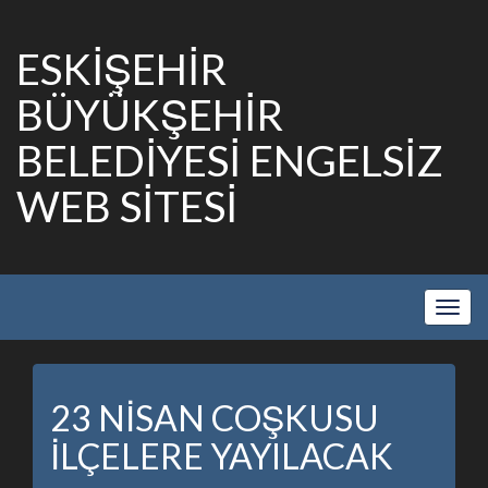
ESKİŞEHİR
BÜYÜKŞEHİR
BELEDİYESİ ENGELSİZ
WEB SİTESİ
Show
Navig
23 NİSAN COŞKUSU
İLÇELERE YAYILACAK