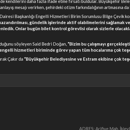
e kendilerini daha fazla ifade etme fırsatı buldular. Büyükşehir Beled
anlayış mesajı verirken, şehirdeki otizm farkındalığının artmasına da 
airesi Başkanlığı Engelli Hizmetleri Birim Sorumlusu Bilge Çevik konu
azandırılması, gündelik işlerinde aktif olabilmelerini sağlamak
dik. Onlar bugün bilet kontrol görevlisi olarak sizlerle olacaklar
 olduğunu söyleyen Said Bedri Doğan,
“Bizim bu çalışmayı gerçekleş
ngelli hizmetleri biriminde görev yapan tüm hocalarıma çok teş
urak Çakır da
“Büyükşehir Belediyesine ve Estram ekibine çok teş
ADRES: Arifiye Mah. İki