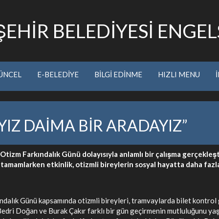
EHİR BELEDİYESİ ENGELS
ÜNCEL
E-BELEDİYE
BİLGİ EDİNME
HIZLI MENU
IZ DAİMA BİR ARADAYIZ”
Otizm Farkındalık Günü dolayısıyla anlamlı bir çalışma gerçekleşt
le tamamlarken etkinlik, otizmli bireylerin sosyal hayatta daha faz
alık Günü kapsamında otizmli bireyleri, tramvaylarda bilet kontrol 
edri Doğan ve Burak Çakır farklı bir gün geçirmenin mutluluğunu yaşa