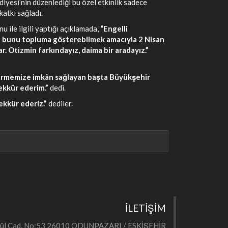
iyesi’nin düzenlediği bu özel etkinlik sadece
katkı sağladı.
 ile ilgili yaptığı açıklamada,
“Engelli
 ve bunu topluma gösterebilmek amacıyla 2 Nisan
. Otizmin farkındayız, daima bir aradayız.”
tirmemize imkân sağlayan başta Büyükşehir
ekkür ederim.”
dedi.
ekkür ederiz.”
dediler.
İLETİŞİM
eylül Cad. No:53 26010 ODUNPAZARI / ESKİŞEHİR