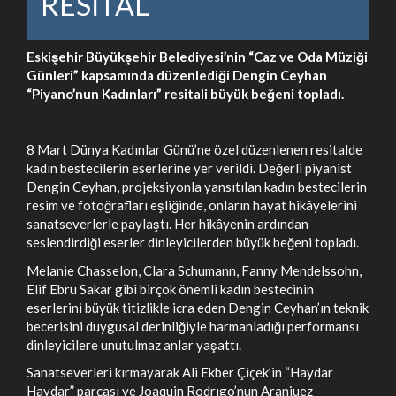
RESİTAL
Eskişehir Büyükşehir Belediyesi’nin “Caz ve Oda Müziği
Günleri” kapsamında düzenlediği Dengin Ceyhan
“Piyano’nun Kadınları” resitali büyük beğeni topladı.
8 Mart Dünya Kadınlar Günü’ne özel düzenlenen resitalde
kadın bestecilerin eserlerine yer verildi. Değerli piyanist
Dengin Ceyhan, projeksiyonla yansıtılan kadın bestecilerin
resim ve fotoğrafları eşliğinde, onların hayat hikâyelerini
sanatseverlerle paylaştı. Her hikâyenin ardından
seslendirdiği eserler dinleyicilerden büyük beğeni topladı.
Melanie Chasselon, Clara Schumann, Fanny Mendelssohn,
Elif Ebru Sakar gibi birçok önemli kadın bestecinin
eserlerini büyük titizlikle icra eden Dengin Ceyhan’ın teknik
becerisini duygusal derinliğiyle harmanladığı performansı
dinleyicilere unutulmaz anlar yaşattı.
Sanatseverleri kırmayarak Ali Ekber Çiçek’in “Haydar
Haydar” parçası ve Joaquin Rodrıgo’nun Aranjuez