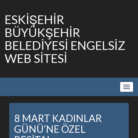
ESKİŞEHİR
BÜYÜKŞEHİR
BELEDİYESİ ENGELSİZ
WEB SİTESİ
Show
Navig
8 MART KADINLAR
GÜNÜ’NE ÖZEL