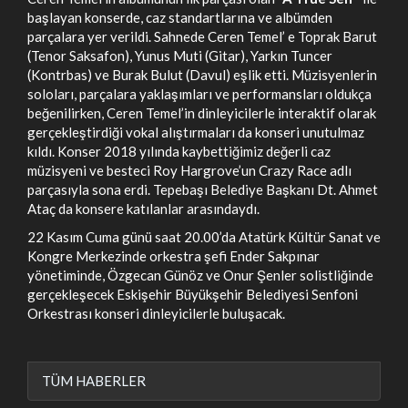
başlayan konserde, caz standartlarına ve albümden
parçalara yer verildi. Sahnede Ceren Temel’ e Toprak Barut
(Tenor Saksafon), Yunus Muti (Gitar), Yarkın Tuncer
(Kontrbas) ve Burak Bulut (Davul) eşlik etti. Müzisyenlerin
soloları, parçalara yaklaşımları ve performansları oldukça
beğenilirken, Ceren Temel’in dinleyicilerle interaktif olarak
gerçekleştirdiği vokal alıştırmaları da konseri unutulmaz
kıldı. Konser 2018 yılında kaybettiğimiz değerli caz
müzisyeni ve besteci Roy Hargrove’un Crazy Race adlı
parçasıyla sona erdi. Tepebaşı Belediye Başkanı Dt. Ahmet
Ataç da konsere katılanlar arasındaydı.
22 Kasım Cuma günü saat 20.00’da Atatürk Kültür Sanat ve
Kongre Merkezinde orkestra şefi Ender Sakpınar
yönetiminde, Özgecan Günöz ve Onur Şenler solistliğinde
gerçekleşecek Eskişehir Büyükşehir Belediyesi Senfoni
Orkestrası konseri dinleyicilerle buluşacak.
TÜM HABERLER