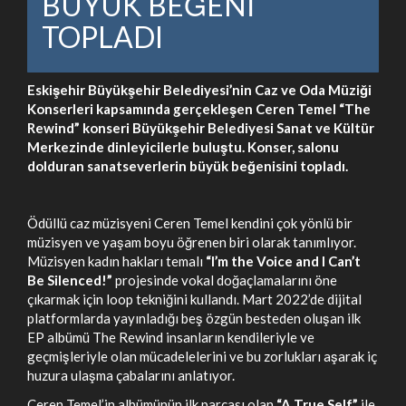
BÜYÜK BEĞENİ
TOPLADI
Eskişehir Büyükşehir Belediyesi’nin Caz ve Oda Müziği
Konserleri kapsamında gerçekleşen Ceren Temel “The
Rewind” konseri Büyükşehir Belediyesi Sanat ve Kültür
Merkezinde dinleyicilerle buluştu. Konser, salonu
dolduran sanatseverlerin büyük beğenisini topladı.
Ödüllü caz müzisyeni Ceren Temel kendini çok yönlü bir
müzisyen ve yaşam boyu öğrenen biri olarak tanımlıyor.
Müzisyen kadın hakları temalı
“I’m the Voice and I Can’t
Be Silenced!”
projesinde vokal doğaçlamalarını öne
çıkarmak için loop tekniğini kullandı. Mart 2022’de dijital
platformlarda yayınladığı beş özgün besteden oluşan ilk
EP albümü The Rewind insanların kendileriyle ve
geçmişleriyle olan mücadelelerini ve bu zorlukları aşarak iç
huzura ulaşma çabalarını anlatıyor.
Ceren Temel’in albümünün ilk parçası olan
“A True Self”
ile