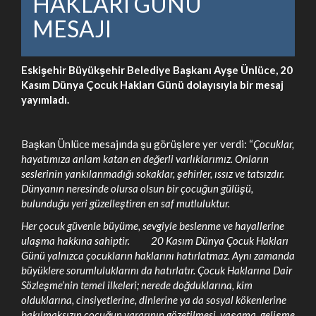
HAKLARI GÜNÜ
MESAJI
Eskişehir Büyükşehir Belediye Başkanı Ayşe Ünlüce, 20
Kasım Dünya Çocuk Hakları Günü dolayısıyla bir mesaj
yayımladı.
Başkan Ünlüce mesajında şu görüşlere yer verdi: “
Çocuklar,
hayatımıza anlam katan en değerli varlıklarımız. Onların
seslerinin yankılanmadığı sokaklar, şehirler, ıssız ve tatsızdır.
Dünyanın neresinde olursa olsun bir çocuğun gülüşü,
bulunduğu yeri güzelleştiren en saf mutluluktur.
Her çocuk güvenle büyüme, sevgiyle beslenme ve hayallerine
ulaşma hakkına sahiptir. 20 Kasım Dünya Çocuk Hakları
Günü yalnızca çocukların haklarını hatırlatmaz. Aynı zamanda
büyüklere sorumluluklarını da hatırlatır. Çocuk Haklarına Dair
Sözleşme’nin temel ilkeleri; nerede doğduklarına, kim
olduklarına, cinsiyetlerine, dinlerine ya da sosyal kökenlerine
bakılmaksızın çocuğun yararının gözetilmesi, yaşama, gelişme