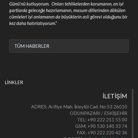
Günü’nü kutluyorum. Onları tehlikelerden korumanın, en iyi
şartlarda geleceğe hazırlamanın, masum dillerinden dökülen
cümleleri iyi anlamanın da büyüklerin asli görevi olduğunu bir
kez daha hatırlatıyorum
.”
TÜM HABERLER
LİNKLER
İLETİŞİM
ADRES: Arifiye Mah. İkieylül Cad. No:53 26010
ODUNPAZARI / ESKİŞEHİR
TEL: +90 222 211 55 00
GSM: +90 530 140 33 74
FAX: +90 222 220 42 36