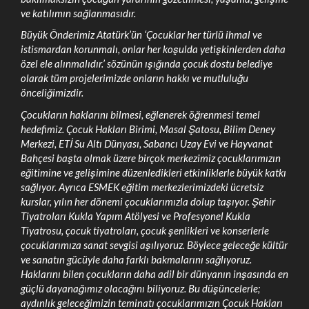
ve katılımın sağlanmasıdır.
Büyük Önderimiz Atatürk’ün ‘Çocuklar her türlü ihmal ve
istismardan korunmalı, onlar her koşulda yetişkinlerden daha
özel ele alınmalıdır.’ sözünün ışığında çocuk dostu belediye
olarak tüm projelerimizde onların hakkı ve mutluluğu
önceliğimizdir.
Çocukların haklarını bilmesi, eğlenerek öğrenmesi temel
hedefimiz. Çocuk Hakları Birimi, Masal Şatosu, Bilim Deney
Merkezi, ETİ Su Altı Dünyası, Sabancı Uzay Evi ve Hayvanat
Bahçesi başta olmak üzere birçok merkezimiz çocuklarımızın
eğitimine ve gelişimine düzenledikleri etkinliklerle büyük katkı
sağlıyor. Ayrıca ESMEK eğitim merkezlerimizdeki ücretsiz
kurslar, yılın her dönemi çocuklarımızla dolup taşıyor. Şehir
Tiyatroları Kukla Yapım Atölyesi ve Profesyonel Kukla
Tiyatrosu, çocuk tiyatroları, çocuk şenlikleri ve konserlerle
çocuklarımıza sanat sevgisi aşılıyoruz. Böylece geleceğe kültür
ve sanatın gücüyle daha farklı bakmalarını sağlıyoruz.
Haklarını bilen çocukların daha adil bir dünyanın inşasında en
güçlü dayanağımız olacağını biliyoruz. Bu düşüncelerle;
aydınlık geleceğimizin teminatı çocuklarımızın Çocuk Hakları